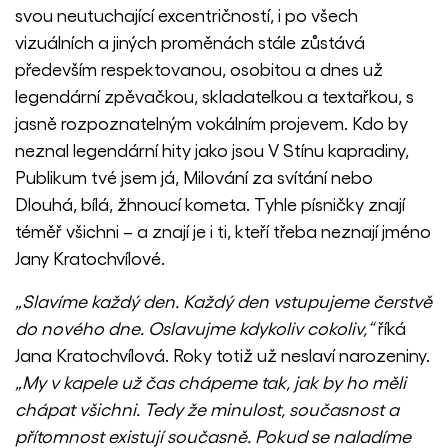
svou neutuchající excentričností, i po všech
vizuálních a jiných proměnách stále zůstává
především respektovanou, osobitou a dnes už
legendární zpěvačkou, skladatelkou a textařkou, s
jasně rozpoznatelným vokálním projevem. Kdo by
neznal legendární hity jako jsou V Stínu kapradiny,
Publikum tvé jsem já, Milování za svítání nebo
Dlouhá, bílá, žhnoucí kometa. Tyhle písničky znají
téměř všichni – a znají je i ti, kteří třeba neznají jméno
Jany Kratochvílové.
„Slavíme každý den. Každý den vstupujeme čerstvě
do nového dne. Oslavujme kdykoliv cokoliv,“
říká
Jana Kratochvílová. Roky totiž už neslaví narozeniny.
„My v kapele už čas chápeme tak, jak by ho měli
chápat všichni. Tedy že minulost, současnost a
přítomnost existují současně. Pokud se naladíme