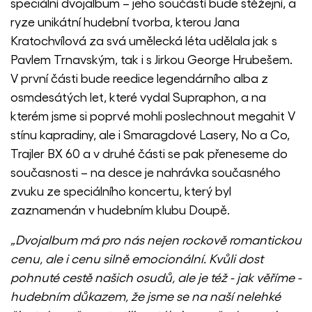
speciální dvojalbum – jeho součástí bude stěžejní, a
ryze unikátní hudební tvorba, kterou Jana
Kratochvílová za svá umělecká léta udělala jak s
Pavlem Trnavským, tak i s Jirkou George Hrubešem.
V první části bude reedice legendárního alba z
osmdesátých let, které vydal Supraphon, a na
kterém jsme si poprvé mohli poslechnout megahit V
stínu kapradiny, ale i Smaragdové Lasery, No a Co,
Trajler BX 60 a v druhé části se pak přeneseme do
současnosti – na desce je nahrávka současného
zvuku ze speciálního koncertu, který byl
zaznamenán v hudebním klubu Doupě.
„Dvojalbum má pro nás nejen rockově romantickou
cenu, ale i cenu silně emocionální. Kvůli dost
pohnuté cestě našich osudů, ale je též - jak věříme -
hudebním důkazem, že jsme se na naší nelehké