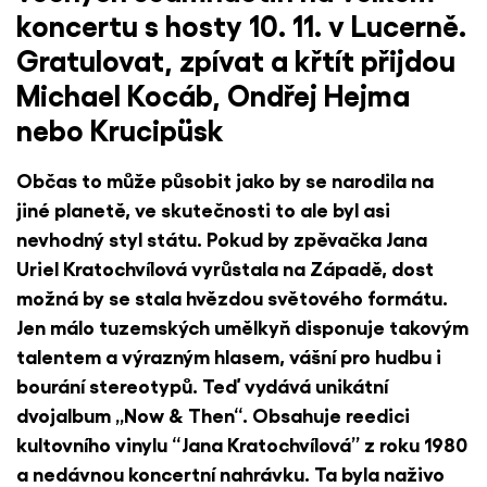
koncertu s hosty 10. 11. v Lucerně.
Gratulovat, zpívat a křtít přijdou
Michael Kocáb, Ondřej Hejma
nebo Krucipüsk
Občas to může působit jako by se narodila na
jiné planetě, ve skutečnosti to ale byl asi
nevhodný styl státu. Pokud by zpěvačka Jana
Uriel Kratochvílová vyrůstala na Západě, dost
možná by se stala hvězdou světového formátu.
Jen málo tuzemských umělkyň disponuje takovým
talentem a výrazným hlasem, vášní pro hudbu i
bourání stereotypů. Teď vydává unikátní
dvojalbum „Now & Then“. Obsahuje reedici
kultovního vinylu “Jana Kratochvílová” z roku 1980
a nedávnou koncertní nahrávku. Ta byla naživo