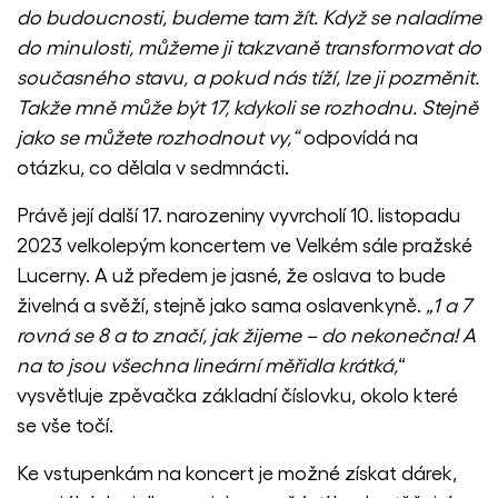
do budoucnosti, budeme tam žít. Když se naladíme
do minulosti, můžeme ji takzvaně transformovat do
současného stavu, a pokud nás tíží, lze ji pozměnit.
Takže mně může být 17, kdykoli se rozhodnu. Stejně
jako se můžete rozhodnout vy,“
odpovídá na
otázku, co dělala v sedmnácti.
Právě její další 17. narozeniny vyvrcholí 10. listopadu
2023 velkolepým koncertem ve Velkém sále pražské
Lucerny. A už předem je jasné, že oslava to bude
živelná a svěží, stejně jako sama oslavenkyně.
„1 a 7
rovná se 8 a to značí, jak žijeme – do nekonečna! A
na to jsou všechna lineární měřidla krátká,
“
vysvětluje zpěvačka základní číslovku, okolo které
se vše točí.
Ke vstupenkám na koncert je možné získat dárek,