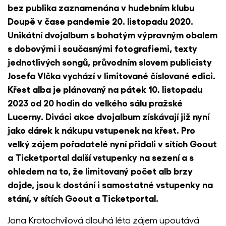
bez publika zaznamenána v hudebním klubu
Doupě v čase pandemie 20. listopadu 2020.
Unikátní dvojalbum s bohatým výpravným obalem
s dobovými i současnými fotografiemi, texty
jednotlivých songů, průvodním slovem publicisty
Josefa Vlčka vychází v limitované číslované edici.
Křest alba je plánovaný na pátek 10. listopadu
2023 od 20 hodin do velkého sálu pražské
Lucerny. Diváci akce dvojalbum získávají již nyní
jako dárek k nákupu vstupenek na křest. Pro
velký zájem pořadatelé nyní přidali v sítích Goout
a Ticketportal další vstupenky na sezení a s
ohledem na to, že limitovaný počet alb brzy
dojde, jsou k dostání i samostatné vstupenky na
stání, v sítích Goout a Ticketportal.
Jana Kratochvílová dlouhá léta zájem upoutává