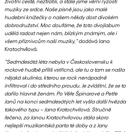
životní cestě, neztratili, a stále jsme věrní ryzosti
muziky ze srdce. Naše písně jsou jako malé
hudební knížečky o našem někdy dost divokém
dobrodružství. Moc doufáme, že toto dvojlabum
udělá radost nejen nám, blízkým známým, ale i
všem příznivcům naší muziky,“
dodává Jana
Kratochvílová.
“Sedmdesátá léta nebyla v Československu k
rockové hudbě příliš vstřícná, ale tu a tam se našla
nějaká skulinka, kterou se rock nenápadně
infiltroval i do středního proudu. Je zvláštní, že se to
dařilo hlavně ženám. Po Věře Špinarové a Petře
Janů na konci sedmdesátých let vyšla další hvězda
takového typu – Jana Kratochvílová. Stručně
řečeno, za Janou Kratochvílovou stála skoro
nejlepší muzikantská parta té doby a z Jany