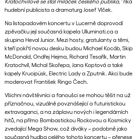
Kratochvílové se stal miláček českého publika,”
říká
hudební publicista a dramaturg Josef Vlček.
Na listopadovém koncertu v Lucerně doprovodí
zpěvačku její současná kapela Ulluminati.ca a
skupina Heval Junior. Mezi hosty, gratulanty a těmi,
kteří pokřtí novou desku budou Michael Kocáb, Skip
McDonald, Ondřej Hejma, Richard Tesařík, Martin
Kratochvíl, Michal Skořepa, Jana Koptová a také
kapely Krucipüsk, Electric Lady a Zputnik. Akci bude
moderovat František Ringo Čech.
Všichni návštěvníci a fanoušci se mohou těšit na už
příznačnou, vizuálně povznášející a futuristickou
extravaganci, a na záplavu nových i legendárních
hitů, na přímo Bombastickou Rockovou a Kosmicky
zvedající Mega Show, což diváky – podobně jako
současná hudba celého tohoto koncertu – přenese