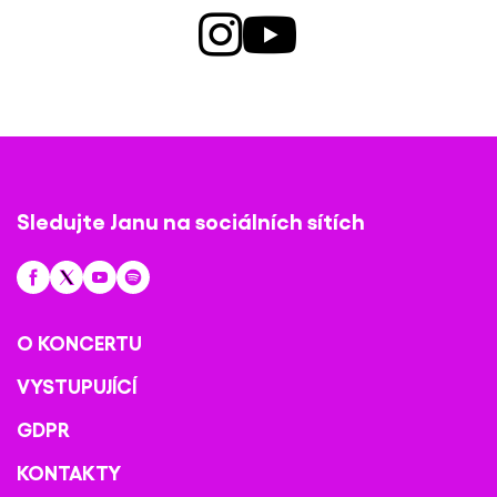
Sledujte Janu na sociálních sítích
O KONCERTU
VYSTUPUJÍCÍ
GDPR
KONTAKTY