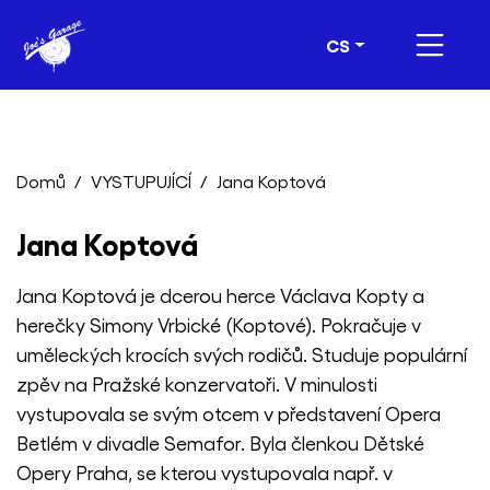
CS
Domů
VYSTUPUJÍCÍ
Jana Koptová
Jana Koptová
Jana Koptová je dcerou herce
Václava Kopty
a
herečky
Simony Vrbické
(Koptové). Pokračuje v
uměleckých krocích svých rodičů. Studuje populární
zpěv na Pražské konzervatoři. V minulosti
vystupovala se svým otcem v představení Opera
Betlém v divadle Semafor. Byla členkou Dětské
Opery Praha, se kterou vystupovala např. v